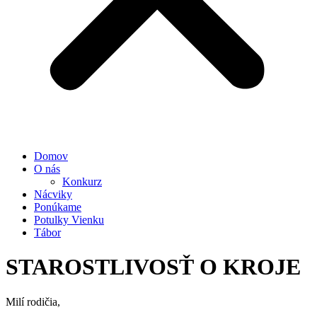
Domov
O nás
Konkurz
Nácviky
Ponúkame
Potulky Vienku
Tábor
STAROSTLIVOSŤ O KROJE
Milí rodičia,