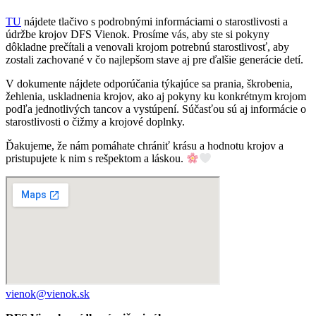
TU
nájdete tlačivo s podrobnými informáciami o starostlivosti a
údržbe krojov DFS Vienok. Prosíme vás, aby ste si pokyny
dôkladne prečítali a venovali krojom potrebnú starostlivosť, aby
zostali zachované v čo najlepšom stave aj pre ďalšie generácie detí.
V dokumente nájdete odporúčania týkajúce sa prania, škrobenia,
žehlenia, uskladnenia krojov, ako aj pokyny ku konkrétnym krojom
podľa jednotlivých tancov a vystúpení. Súčasťou sú aj informácie o
starostlivosti o čižmy a krojové doplnky.
Ďakujeme, že nám pomáhate chrániť krásu a hodnotu krojov a
pristupujete k nim s rešpektom a láskou.
vienok@vienok.sk