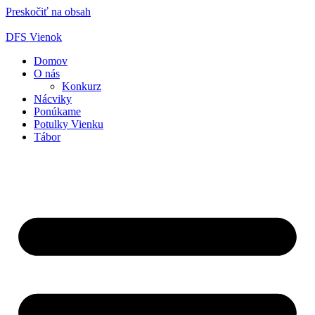
Preskočiť na obsah
DFS Vienok
Domov
O nás
Konkurz
Nácviky
Ponúkame
Potulky Vienku
Tábor